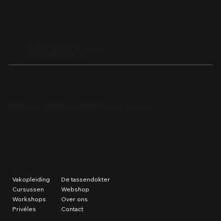
Restauratie Louis Vuitton tas: watervlekken op
de bodem professioneel verwijderen
Persoonlijke begeleiding in kleine groepen
Al meer dan 10 jaar opleidingen voor tassenmakers in Nederland
Praktijkgericht leren met professionele machines
De opleiding voor tassen maken en leerbewerking. Met persoonlijke begeleiding, creativiteit en aandacht voor vakmanschap.
SNEL NAAR
Vakopleiding
De tassendokter
Cursussen
Webshop
Workshops
Over ons
Privéles
Contact