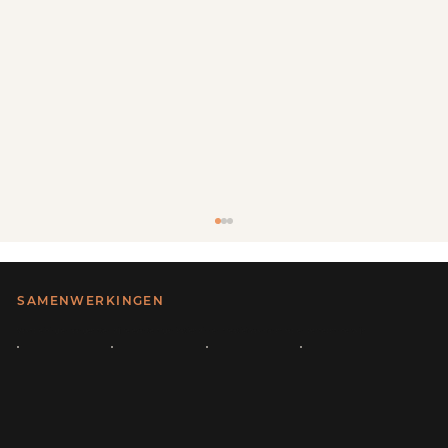
SAMENWERKINGEN
Vakopleiding en aangesloten bij relevante organisaties binnen creatief vakmanschap en beroepsonderwijs.