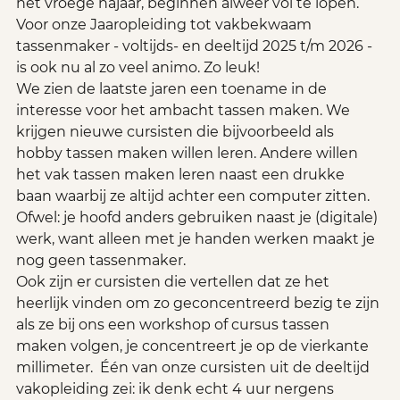
het vroege najaar, beginnen alweer vol te lopen. 
Voor onze Jaaropleiding tot vakbekwaam 
tassenmaker - voltijds- en deeltijd 2025 t/m 2026 - 
is ook nu al zo veel animo. Zo leuk! 
We zien de laatste jaren een toename in de 
interesse voor het ambacht tassen maken. We 
krijgen nieuwe cursisten die bijvoorbeeld als 
hobby tassen maken willen leren. Andere willen 
het vak tassen maken leren naast een drukke 
baan waarbij ze altijd achter een computer zitten. 
Ofwel: je hoofd anders gebruiken naast je (digitale) 
werk, want alleen met je handen werken maakt je 
nog geen tassenmaker. 
Ook zijn er cursisten die vertellen dat ze het 
heerlijk vinden om zo geconcentreerd bezig te zijn 
als ze bij ons een workshop of cursus tassen 
maken volgen, je concentreert je op de vierkante 
millimeter.  Één van onze cursisten uit de deeltijd 
vakopleiding zei: ik denk echt 4 uur nergens 