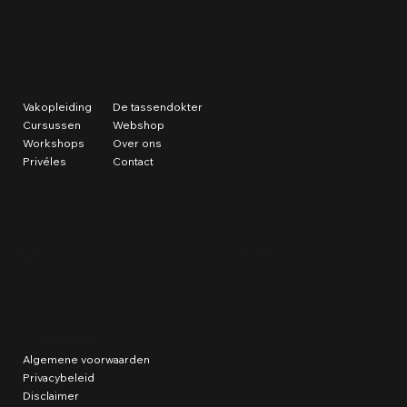
SNEL NAAR
Vakopleiding
De tassendokter
Cursussen
Webshop
Workshops
Over ons
Privéles
Contact
STUDIO LOCATIES
Studio Den Haag
Studio IJmuiden
Stevinstraat 141
Willemsbeekweg 1E
2587 ED Den Haag
1971 GT IJmuiden
INFORMATIE
info@cursustassenmaken.nl
Links:
Algemene voorwaarden
Privacybeleid
Disclaimer