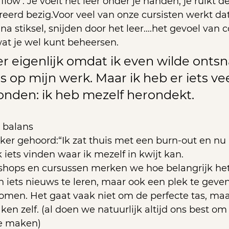
flow’. Je voelt het leer onder je handen, je ruikt d
eerd bezig.Voor veel van onze cursisten werkt dat
 na stiksel, snijden door het leer....het gevoel van c
at je wel kunt beheersen.
er eigenlijk omdat ik even wilde onts
s op mijn werk. Maar ik heb er iets vee
onden: ik heb mezelf herondekt. 
 balans
er gehoord:“Ik zat thuis met een burn-out en nu 
 iets vinden waar ik mezelf in kwijt kan.
shops en cursussen merken we hoe belangrijk het
 iets nieuws te leren, maar ook een plek te geve
komen. Het gaat vaak niet om de perfecte tas, ma
ken zelf. (al doen we natuurlijk altijd ons best om
te maken)