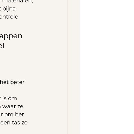
e materialen, 
 bijna 
ontrole 
nappen 
l 
het beter 
 is om 
n waar ze 
ar om het 
 een tas zo 