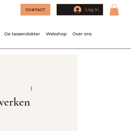
Log In
CONTACT
De tassendokter
Webshop
Over ons
 werken