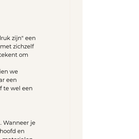
ruk zijn" een 
met zichzelf 
etekent om 
zien we 
ar een 
f te wel een 
h. Wanneer je 
 hoofd en 