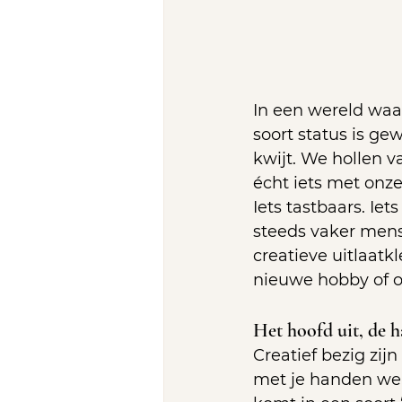
In een wereld waar
soort status is g
kwijt. We hollen 
écht iets met onz
Iets tastbaars. Iet
steeds vaker mens
creatieve uitlaatk
nieuwe hobby of o
Het hoofd uit, de 
Creatief bezig zij
met je handen werk