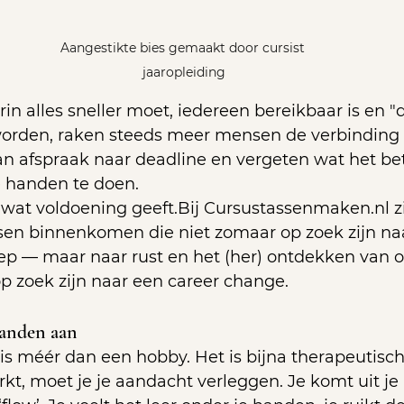
Aangestikte bies gemaakt door cursist 
jaaropleiding
in alles sneller moet, iedereen bereikbaar is en "d
eworden, raken steeds meer mensen de verbinding 
van afspraak naar deadline en vergeten wat het b
e handen te doen. 
s wat voldoening geeft.Bij 
Cursustassenmaken.nl
 
en binnenkomen die niet zomaar op zoek zijn na
lep — maar naar rust en het (her) ontdekken van o
p zoek zijn naar een career change.
handen aan
n is méér dan een hobby. Het is bijna therapeutisc
t, moet je je aandacht verleggen. Je komt uit je