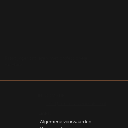
Praktijkgericht leren met professionele
machines
INFORMATIE
info@cursustassenmaken.nl
Links:
Algemene voorwaarden