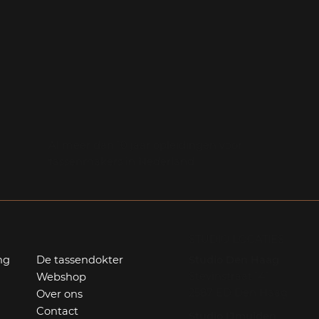
Al meer dan 10 jaar opleidingen voor
tassenmakers in Nederland
STUDIO LOCATIES
Studio Den Haag
ng
De tassendokter
Stevinstraat 141
Webshop
2587 ED Den Haag
Over ons
Contact
Studio IJmuiden