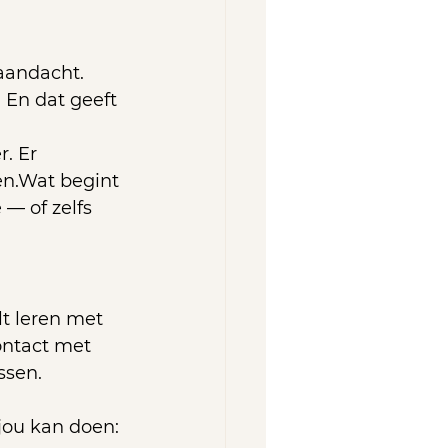
aandacht. 
 En dat geeft 
. Er 
n.Wat begint 
 — of zelfs 
t leren met 
ontact met 
ssen.
jou kan doen: 