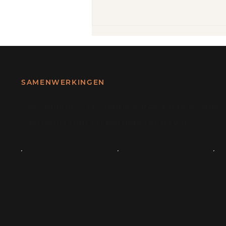
SAMENWERKINGEN
Vakopleiding en aangesloten bij relevante 
vakmanschap en beroepsonderwijs.
Alles over een vakopleiding voor
tassen maken