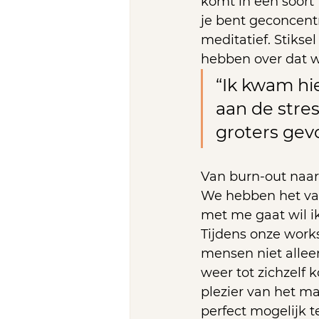
komt in een soort ‘
je bent geconcentr
meditatief. Stiksel
hebben over dat w
“Ik kwam hi
aan de stres
groters gev
Van burn-out naar
We hebben het vak
met me gaat wil ik
Tijdens onze work
mensen niet alleen
weer tot zichzelf 
plezier van het ma
perfect mogelijk 