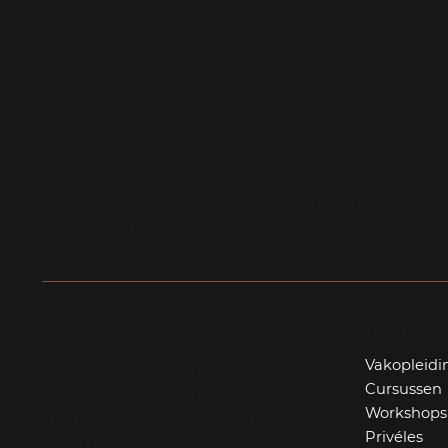
Persoonlijke begeleiding in kleine
groepen
SNEL NAAR
De opleiding voor tassen
Vakopleidi
maken en leerbewerking. Met
Cursussen
persoonlijke begeleiding,
Workshops
creativiteit en aandacht voor
Privéles
vakmanschap.