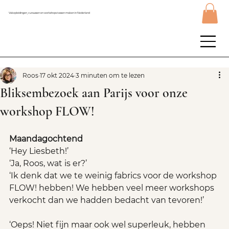
Vakopleidingen, cursussen en workshops tassen maken in Nederland
Roos
17 okt 2024
3 minuten om te lezen
Bliksembezoek aan Parijs voor onze
workshop FLOW!
Maandagochtend
‘Hey Liesbeth!’
‘Ja, Roos, wat is er?’
‘Ik denk dat we te weinig fabrics voor de workshop 
FLOW! hebben! We hebben veel meer workshops 
verkocht dan we hadden bedacht van tevoren!’
‘Oeps! Niet fijn maar ook wel superleuk, hebben 