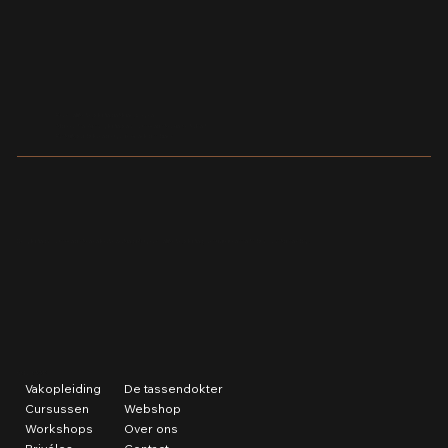
Restauratie Louis Vuitton tas: watervlekken op
de bodem professioneel verwijderen
Persoonlijke begeleiding in kleine groepen
Al meer dan 10 jaar opleidingen voor tassenmakers in Nederland
Praktijkgericht leren met professionele machines
De opleiding voor tassen maken en leerbewerking. Met persoonlijke begeleiding, creativiteit en aandacht voor vakmanschap.
SNEL NAAR
Vakopleiding
De tassendokter
Cursussen
Webshop
Workshops
Over ons