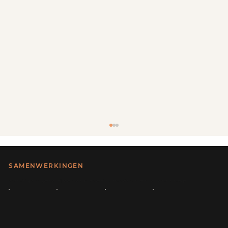
SAMENWERKINGEN
Vakopleiding en aangesloten bij relevante organisaties binnen creatief vakmanschap en beroepsonderwijs.